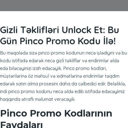
Gizli Təklifləri Unlock Et: Bu
Gün Pinco Promo Kodu İlə!
Bu məqalədə sizə pinco promo kodunun necə işlədiyini və bu
kodu istifadə edərək necə gizli təkliflər və endirimlər əldə
edə biləcəyinizi izah edəcəyik. Pinco promo kodları,
müştərilərinə öz məhsul və xidmətlərinə endirimlər təqdim
edərək satın alma prosesini daha da cəlbedici edir. Beləliklə,
indi pinco promo kodunu necə əldə edib istifadə edəcəyimiz
haqqında ətraflı məlumat verəcəyik.
Pinco Promo Kodlarının
Faydaları