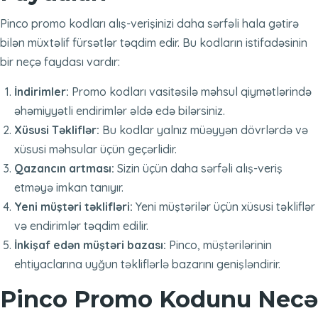
Pinco promo kodları alış-verişinizi daha sərfəli hala gətirə
bilən müxtəlif fürsətlər təqdim edir. Bu kodların istifadəsinin
bir neçə faydası vardır:
İndirimler:
Promo kodları vasitəsilə məhsul qiymətlərində
əhəmiyyətli endirimlər əldə edə bilərsiniz.
Xüsusi Təkliflər:
Bu kodlar yalnız müəyyən dövrlərdə və
xüsusi məhsular üçün geçərlidir.
Qazancın artması:
Sizin üçün daha sərfəli alış-veriş
etməyə imkan tanıyır.
Yeni müştəri təklifləri:
Yeni müştərilər üçün xüsusi təkliflər
və endirimlər təqdim edilir.
İnkişaf edən müştəri bazası:
Pinco, müştərilərinin
ehtiyaclarına uyğun təkliflərlə bazarını genişləndirir.
Pinco Promo Kodunu Necə