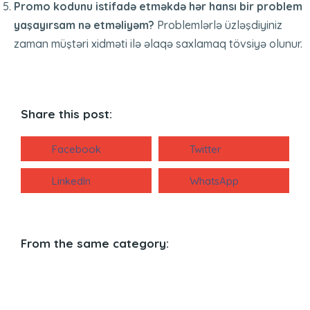
Promo kodunu istifadə etməkdə hər hansı bir problem
yaşayırsam nə etməliyəm?
Problemlərlə üzləşdiyiniz
zaman müştəri xidməti ilə əlaqə saxlamaq tövsiyə olunur.
Share this post:
Facebook
Twitter
LinkedIn
WhatsApp
From the same category:
Как вывести выигрыши из Pinco Casino
Зеркало